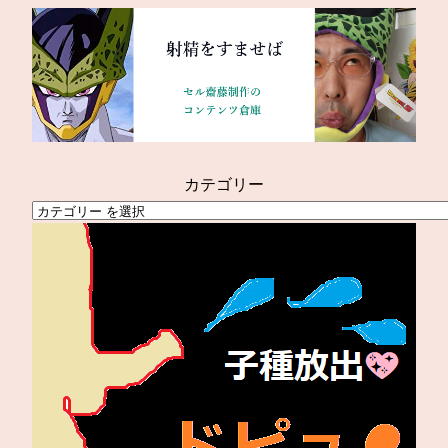
内
容
を
ス
キ
ッ
プ
カテゴリー