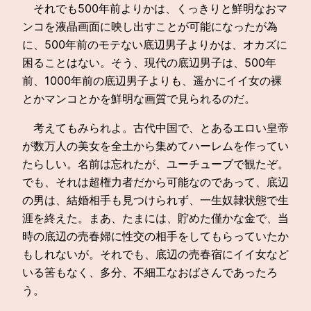
それでも500年前よりかは、くっきりと鮮明なおマ
ンコを液晶画面に映し出すことが可能になったが為
に、500年前のモテない底辺男子よりかは、オカズに
困ることはない。そう、現代の底辺男子は、500年
前、1000年前の底辺男子よりも、遥かにイイ女の裸
とかマンコとかを鮮明な画質で見られるのだ。
考えてもみられよ。古代中国で、とあるエロい皇帝
が数万人の美女を全土から集めてハーレムを作ってい
たらしい。名前は忘れたが、ユーチューブで観たぞ。
でも、それは超権力者だから可能なのであって、底辺
の男は、結婚相手も見つけられず、一生奴隷状態で生
涯を終えた。まあ、たまには、貯めた僅かな金で、当
時の底辺の売春婦に性交の相手をしてもらっていたか
もしれないが。それでも、底辺の売春宿にイイ女など
いる筈もなく、多分、不細工なおばさんであったろ
う。