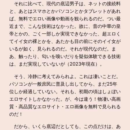
それに比べて、現代の底辺男子は、ネットの接続料
と、あとはスマホとかパソコンとかタブレットがあれ
ば、無料でエロい画像や動画を観られるのだ。つい最
近まで、こんな技術はなかった。故に、昔の中華の皇
帝とかの、ごく一部しか実現できなかった、超エロく
てイイ女の裸とかを、あたかも目の前にそのイイ女が
いるが如く、見られるのだ。それが現代なのだ。ま
あ、触ったり、匂いを嗅いだりを疑似体験できる技術
は、まだ実現していないが（2023年現在）。
そう、冷静に考えてみられよ。これは凄いことだ。
パソコンが一般庶民に普及し出してから、まだ25年
位しか経過していない。それも、初期の頃はしょぼい
エロサイトしかなかった。が、今は違う！物凄い高画
質・高品質なエロサイト・エロ画像を無料で見られる
のだ！
だから、いくら底辺だとしても、この点だけは、あ