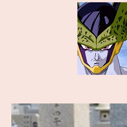
内
容
を
ス
キ
ッ
プ