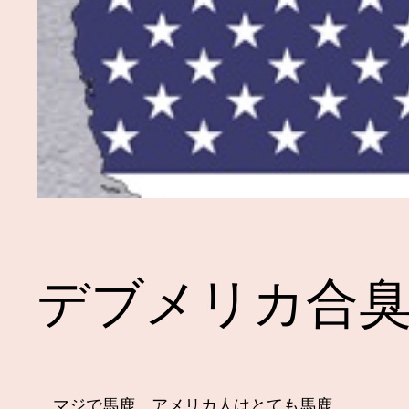
デブメリカ合
マジで馬鹿。アメリカ人はとても馬鹿。