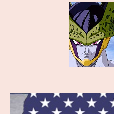
内
容
を
ス
キ
ッ
プ