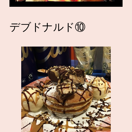
デブドナルド⑩