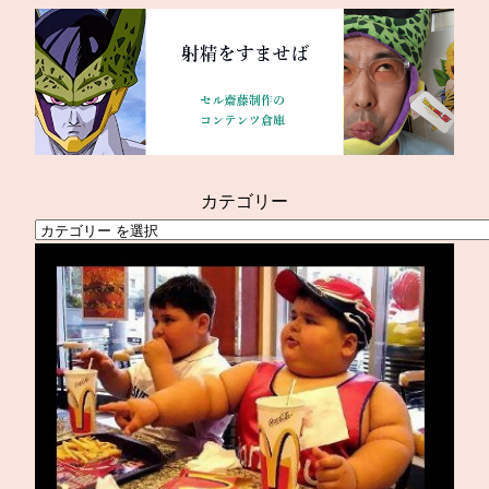
内
容
を
ス
キ
ッ
プ
カテゴリー