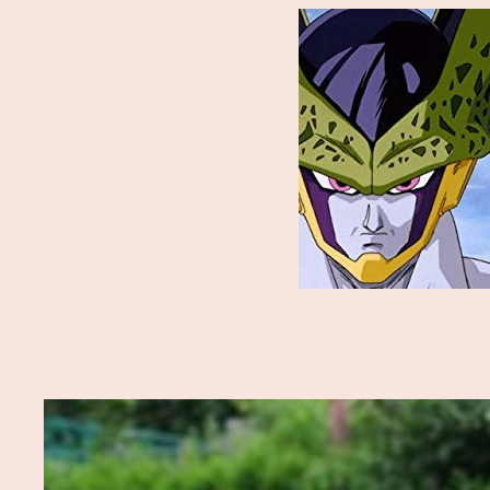
内
容
を
ス
キ
ッ
プ