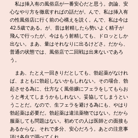
私は挿入有の風俗店が一番安心だと思う。勿論、安
心なやり方を徹底すればの話だが。んで、私は挿入有
の性風俗店に行く前の心構えを説く。んで、私は今は
42.5歳である。が、昔は射精したら勢いよく精子が
飛んで行ったが、今はもう射精しても、ドロッとしか
出ない。まあ、量はそれなりに出るけどさ。だから、
普通の状態では、風俗店で二回戦は出来ないであろ
う。
まあ、たとえ一回きりだとしても、勃起薬がなけれ
ば、まともに勃起しないかもしれない。その場合、勃
起させる為に、仕方なく風俗嬢にフェラをしてもらお
うと考えてしまうかもしれない。妥協してしまうとい
うことだ。なので、生フェラを避ける為にも、やはり
勃起薬は必要だ。勃起薬は違法薬物ではない。だから
服薬しても問題はない。初めての人は医師との面接も
あるからな。それで多分、安心だろう。あとの注意事
項は各自で調べてくれ。