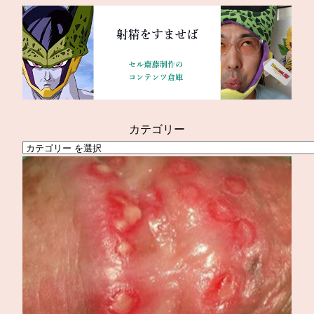
内
容
を
ス
キ
ッ
プ
カテゴリー