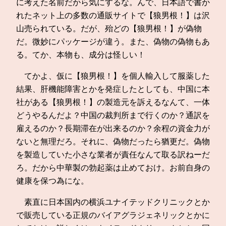
に考えた名前だから気にするな。んで、日本語で書か
れたネット上の多数の通販サイトで【狼男根！】は沢
山売られている。だが、殆どの【狼男根！】が偽物
だ。微妙にパッケージが違う。また、偽物の偽物もあ
る。てか、本物も、成分は怪しい！
てかよ、仮に【狼男根！】を個人輸入して服薬した
結果、肝機能障害とかを発症したとしても、中国に本
社がある【狼男根！】の製造元を訴えるなんて、一体
どうやるんだよ？中国の裁判所まで行くのか？通訳を
雇えるのか？長期滞在が出来るのか？余程の資金力が
ないと無理だろ。それに、偽物だったら猶更だ。偽物
を製造していた小さな業者が責任なんて取る訳ねーだ
ろ。だから中華製の勃起薬は止めておけ。お前自身の
健康を保つ為にな。
素直に日本国内の横浜ユナイテッドクリニックとか
で販売している正規のバイアグラジェネリックとかに