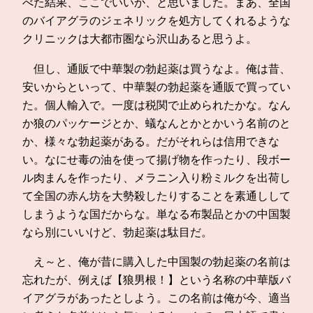
べた結果、ここでいいか、と思いました。まあ、全国
のバイアグラのジェネリックを処方してくれるような
クリニックは大都市圏なら沢山あると思うよ。
但し、通販で中華製の勃起薬は買うなよ。俺は昔、
安いからといって、中華製の勃起薬を通販で買ってい
た。個人輸入で。一度は税関で止められたかな。なん
か狼のパッケージとか、蟻なんとかとかいう名前のと
か、様々な勃起薬がある。だがそれらは信用できな
い。なにせ毒の油を使って揚げ物を作ったり、段ボー
ル肉まんを作ったり、メラニン入り粉ミルクを出荷し
て全国の赤ん坊を大勢殺したりすることを素通しして
しまうような国だからな。単なる布製品とかの中国製
なら別にいいけど、勃起薬は駄目だ。
え～と、俺が昔に購入した中国製の勃起薬の名前は
忘れたが、例えば【狼男根！】という名称の中華版バ
イアグラがあったとしよう。この名前は俺が今、適当